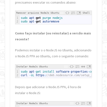
precisamos executar os comandos abaixo:
Remover arquivos NodeJs Ubuntu
Shell
1
sudo 
apt
-
get
purge 
nodejs
2
sudo 
apt
-
get
autoremove
Como faço instalar (ou reinstalar) a versão mais
recente?
Podemos instalar o o NodeJS no Ubuntu,
a
dicionando
o NodeJS PPA ao Ubuntu, com o seguinte comando:
Instalar NodeJs Ubuntu
1
sudo 
apt
-
get 
install 
software
-
properties
-
common
2
curl
-
sL 
https
:
//deb.nodesource.com/setup_14.x | su
Depois que adicionar o NodeJS PPA, é hora de
instalar o NodeJS:
Instalar NodeJs Ubuntu