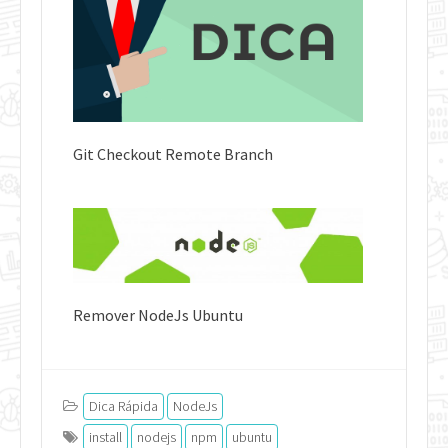
Git Checkout Remote Branch
Remover NodeJs Ubuntu
Dica Rápida
NodeJs
install
nodejs
npm
ubuntu