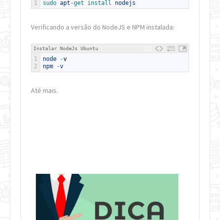
1
sudo 
apt
-
get 
install 
nodejs
Verificando a versão do NodeJS e NPM instalada
:
Instalar NodeJs Ubuntu
1
node
-
v
2
npm
-
v
Até mais.